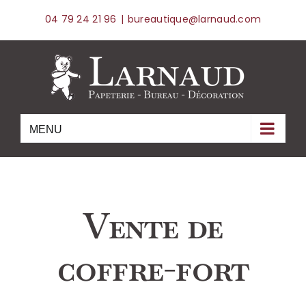
Skip
04 79 24 21 96
|
bureautique@larnaud.com
to
content
Vente de
coffre-fort