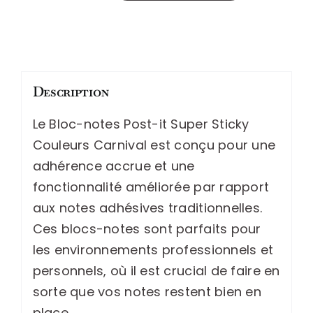
de
Bloc-
notes
post-
Description
it
super
Le Bloc-notes Post-it Super Sticky
sticky
Couleurs Carnival est conçu pour une
couleurs
adhérence accrue et une
carnival
fonctionnalité améliorée par rapport
76x76mm
aux notes adhésives traditionnelles.
90
Ces blocs-notes sont parfaits pour
feuilles
les environnements professionnels et
adhesives
personnels, où il est crucial de faire en
renforcebleu
sorte que vos notes restent bien en
vert
place.