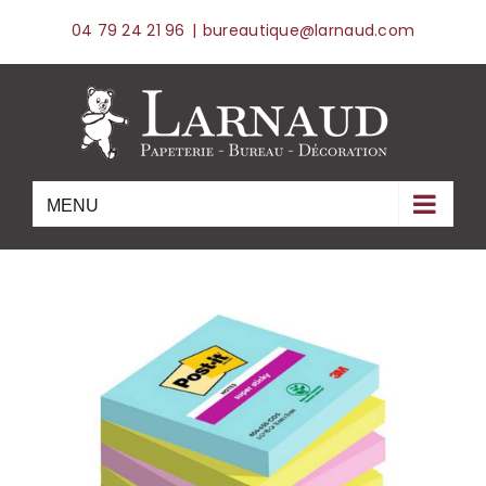
Skip
04 79 24 21 96
|
bureautique@larnaud.com
to
content