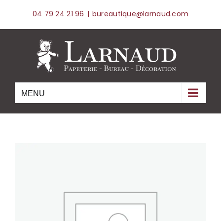
Skip
04 79 24 21 96
|
bureautique@larnaud.com
to
content