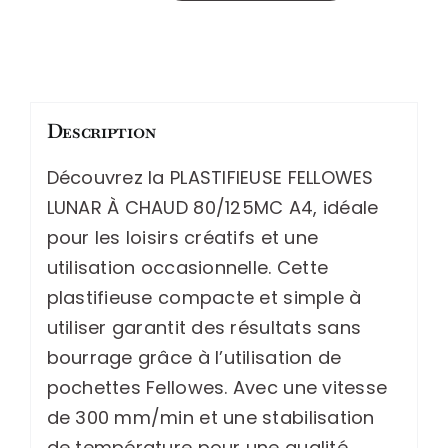
de
Plastifieuse
fellowes
lunar
Description
à
chaud
Découvrez la PLASTIFIEUSE FELLOWES
80/125mc
LUNAR À CHAUD 80/125MC A4, idéale
a4
pour les loisirs créatifs et une
vitesse
utilisation occasionnelle. Cette
300mm/min
plastifieuse compacte et simple à
température
utiliser garantit des résultats sans
non
bourrage grâce à l’utilisation de
réglable
pochettes Fellowes. Avec une vitesse
occasionnel
de 300 mm/min et une stabilisation
de température pour une qualité