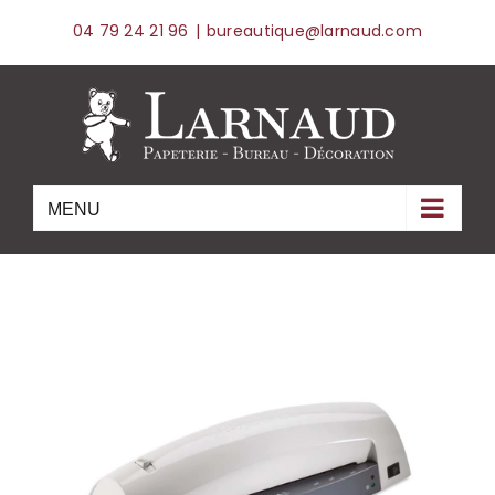
Skip
04 79 24 21 96
|
bureautique@larnaud.com
to
content